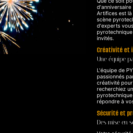
Que ce soit pou
d'anniversaire
Artifices est 
scène pyrotech
d'experts vous
pyrotechnique 
invités.
Créativité et 
Une équipe pa
L'équipe de PY
passionnés par 
créativité pou
recherchiez un
pyrotechnique
répondre à vos
Sécurité et p
Des mise en s