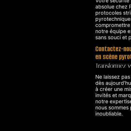
Votre sécurité 
absolue chez 
protocoles str
pyrotechniques
compromettre l
notre équipe e
sans souci et 
Contactez-nou
en scène pyro
Transformez v
Ne laissez pas
dès aujourd'hu
à créer une mi
invités et marq
notre expertis
nous sommes p
inoubliable.