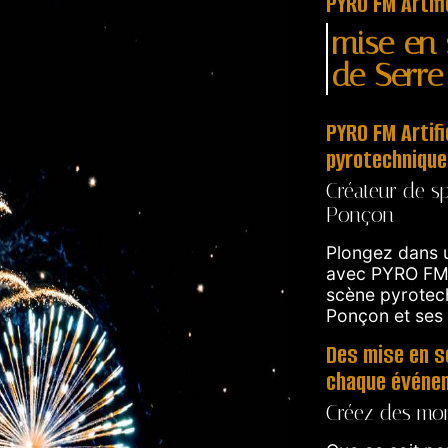
PYRO FM Artif
mise en 
de Serr
PYRO FM Artifi
pyrotechnique
Créateur de s
Ponçon
Plongez dans u
avec PYRO FM A
scène pyrotec
Ponçon et ses 
Des mise en s
chaque événe
Créez des mom